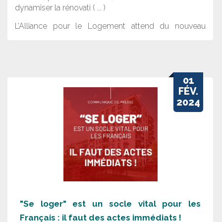
dynamiser la rénovati ( ... )
L’Alliance pour le Logement attend du nouveau
ministre du Logement des décisions fortes et
immédiates, et appelle à un sursaut qui requiert cinq
engagements du gouvernement : répondre aux
besoins des Français dans leurs différents parcours,
01
accompagner les particuliers qui souhaitent acquérir
FÉV.
un logement, res ( ... )
2024
Téléchargez le
communiqué de presse de l'Alliance
pour le Logement
"Se loger" est un socle vital pour les
Français : il faut des actes immédiats !