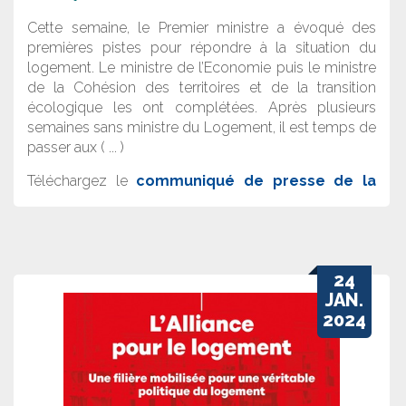
Cette semaine, le Premier ministre a évoqué des
premières pistes pour répondre à la situation du
logement. Le ministre de l’Economie puis le ministre
de la Cohésion des territoires et de la transition
écologique les ont complétées. Après plusieurs
semaines sans ministre du Logement, il est temps de
passer aux ( ... )
Téléchargez le
communiqué de presse de la
Fédération Française du Bâtiment
24
JAN.
2024