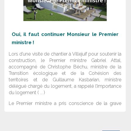
Oui, il faut continuer Monsieur le Premier
ministre !
Lors d’une visite de chantier à Villejuif pour soutenir la
construction, le Premier ministre Gabriel Attal,
accompagné de Christophe Béchu, ministre de la
Transition écologique et de la Cohésion des
territoires et de Guillaume Kasbarian, ministre
délégué chargé du logement, a rappelé l’importance
du logement ( ... )
Le Premier ministre a pris conscience de la grave
crise qui touche le logement neuf et fait de
premières annonces, en particulier l’annonce des 22
territoires engagés pour le logement : « on va
continuer », a-t-il martelé.