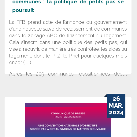
communes : la politique de petits pas se
poursuit
La FFB prend acte de l’annonce du gouvernement
d’une nouvelle salve de reclassement de communes
dans le zonage ABC de financement du logement.
Cela s’inscrit dans une politique des petits pas, qui
vise à réouvrir, de manière très contrôlée, les aides au
logement, dont le PTZ, le Pinel pour quelques mois
encor ( ... )
Après les 209 communes repositionnées début
octobre 2023, cette seconde salve concernerait de
l’ordre de 800 communes, dont 600 intégreraient les
zones réputées « tendues », pour répondre aux
26
besoins en logement.
MAR.
2024
Téléchargez le
communiqué de presse de la
Fédération Française du Bâtiment