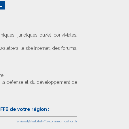
…
iques, juridiques ou/et conviviales,
etters, le site internet, des forums,
re
de la défense et du développement de
FFB de votre région :
ferrieref@habitat-ffb-communication.fr