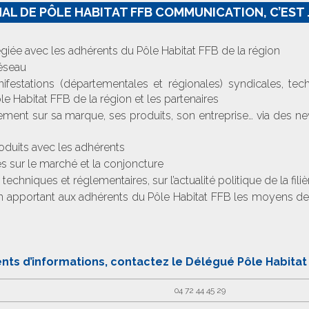
AL DE PÔLE HABITAT FFB COMMUNICATION, C’EST 
égiée avec les adhérents du Pôle Habitat FFB de la région
réseau
festations (départementales et régionales) syndicales, techn
le Habitat FFB de la région et les partenaires
ent sur sa marque, ses produits, son entreprise… via des newsl
oduits avec les adhérents
s sur le marché et la conjoncture
techniques et réglementaires, sur l’actualité politique de la filiè
r en apportant aux adhérents du Pôle Habitat FFB les moyens 
s d’informations, contactez le Délégué Pôle Habitat 
04 72 44 45 29