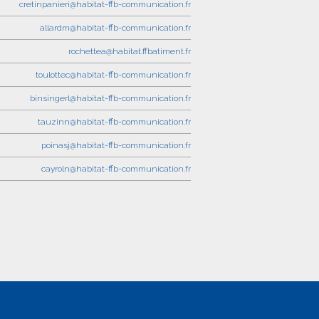
cretinpanieri@habitat-ffb-communication.fr
allardm@habitat-ffb-communication.fr
rochettea@habitat.ffbatiment.fr
toulottec@habitat-ffb-communication.fr
binsingerl@habitat-ffb-communication.fr
tauzinn@habitat-ffb-communication.fr
poinasj@habitat-ffb-communication.fr
cayroln@habitat-ffb-communication.fr