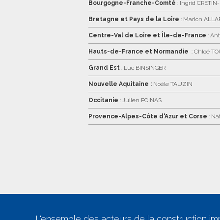
Bourgogne-Franche-Comté
: Ingrid CRETIN
Bretagne et Pays de la Loire
: Marion ALLA
Centre-Val de Loire et Île-de-France
: An
Hauts-de-France et Normandie
: Chloé T
Grand Est
: Luc BINSINGER
Nouvelle Aquitaine :
Noèle TAUZIN
Occitanie
: Julien POINAS
Provence-Alpes-Côte d'Azur et Corse
: N
L'ensemble des acteurs de la construction im