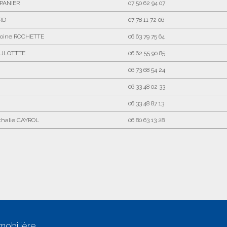
-PANIER
07 50 62 94 07
RD
07 78 11 72 06
toine ROCHETTE
06 63 79 75 64
OULOTTTE
06 62 55 90 85
06 73 68 54 24
06 33 48 02 33
06 33 48 87 13
athalie CAYROL
06 80 63 13 28
mobilière