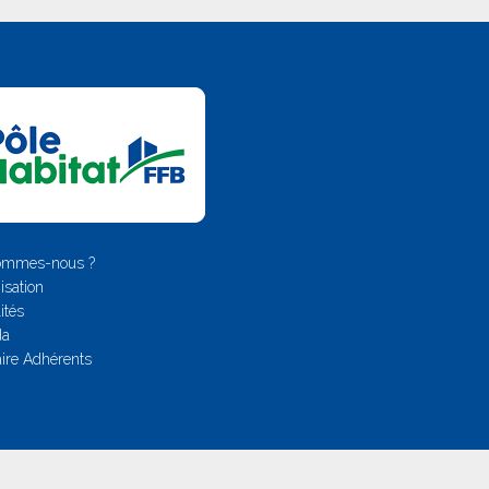
ommes-nous ?
isation
ités
da
ire Adhérents