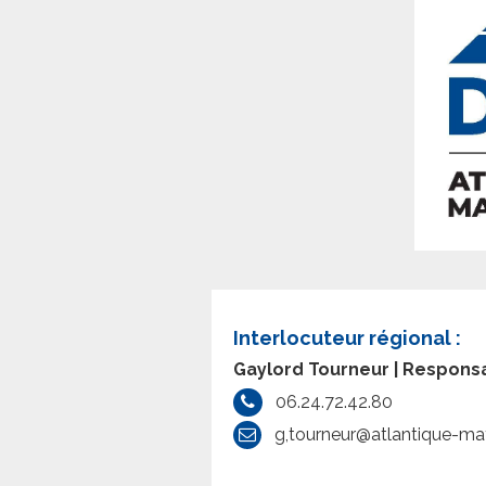
Interlocuteur régional :
Gaylord Tourneur | Respons
06.24.72.42.80
g,tourneur@atlantique-mat