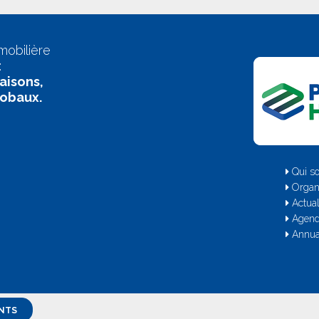
mobilière
:
aisons,
lobaux.
Qui s
Organ
Actual
Agen
Annua
NTS