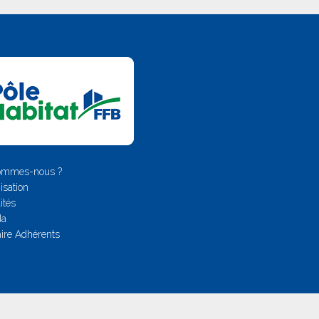
ommes-nous ?
isation
ités
da
ire Adhérents