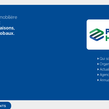
mobilière
:
aisons,
lobaux.
Qui s
Organ
Actual
Agen
Annua
NTS