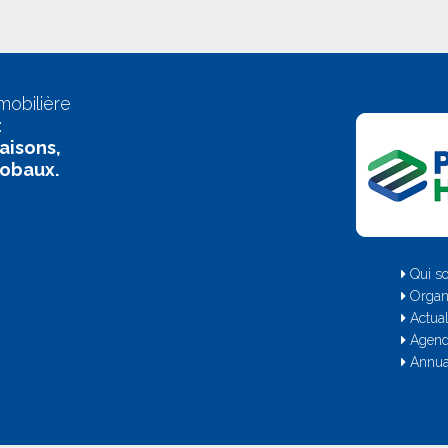
mobilière
:
aisons,
lobaux.
Qui s
Organ
Actual
Agen
Annua