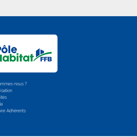
ommes-nous ?
isation
ités
da
ire Adhérents