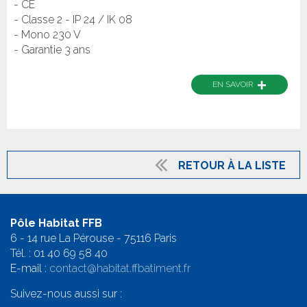
- CE
- Classe 2 - IP 24 / IK 08
- Mono 230 V
- Garantie 3 ans
+
EN SAVOIR
RETOUR À LA LISTE
Pôle Habitat FFB
6 - 14 rue La Pérouse - 75116 Paris
Tél. :
01 40 69 58 4
0
E-mail :
contact@habitat.ffbatiment.fr
Suivez-nous aussi sur :