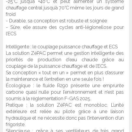
-25°C jusqu’à +40°C et peut alimenter un système
chauffage central jusqu’à 70°C même les jours de grand
froid
- Durable, sa conception est robuste et soignée
- Sûre, elle assure des cycles anti-légionellose pour
l’ECS
Intelligente : le couplage puissance chauffage et ECS
La solution ZéPAC permet une gestion intelligente des
priorités de production d’eau chaude grâce au
couplage de la puissance chauffage et de l’ECS.
Sa conception « tout en un » permet en plus d’assurer
la maintenance et l’entretien en une seule fois !
Écologique : le fluide R290 présente une emprunte
carbone quasi nulle pour l’environnement et n’est pas
soumis à la réglementation F-GAS 2025.
Pratique : la solution ZéPAC est monobloc. L’unité
extérieure est reliée au pilote grâce à une liaison
hydraulique et ne nécessite donc pas l’intervention d’un
frigoriste.
Silencieuse : grâce à ses ventilateurs de très grand