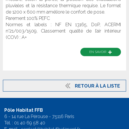
pluviales et la résistance thermique requise. Le format
de 1200 x 600 mm améliore le confort de pose.
Parement 100% PEFC
Normes et labels : NF EN 13165, DoP, ACERMI
n°21/003/1509, Classement qualité de l’air intérieur
(COV) : A+
+
EN SAVOIR
RETOUR À LA LISTE
Pôle Habitat FFB
6 - 14 rue La Pérouse - 75116 Paris
Tél. :
01 40 69 58 4
0