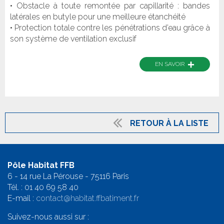
• Obstacle à toute remontée par capillarité : bandes
latérales en butyle pour une meilleure étanchéité
• Protection totale contre les pénétrations d’eau grâce à
son système de ventilation exclusif
+
EN SAVOIR
RETOUR À LA LISTE
Pôle Habitat FFB
6 - 14 rue La Pérouse - 75116 Paris
Tél. :
01 40 69 58 4
0
E-mail :
contact@habitat.ffbatiment.fr
Suivez-nous aussi sur :