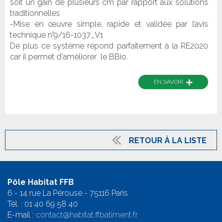
soit un gain de plusieurs cm par rapport aux solutions
traditionnelles
-Mise en œuvre simple, rapide et validée par l’avis
technique n°9/16-1037_V1
De plus ce système répond parfaitement à la RE2020
car il permet d'améliorer le BBio.
+
EN SAVOIR
RETOUR À LA LISTE
Pôle Habitat FFB
6 - 14 rue La Pérouse - 75116 Paris
Tél. :
01 40 69 58 4
0
E-mail :
contact@habitat.ffbatiment.fr