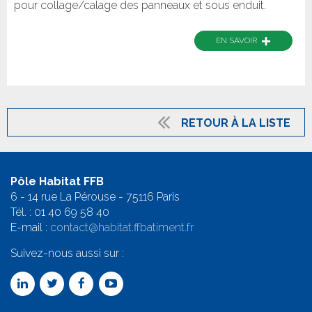
pour collage/calage des panneaux et sous enduit.
+
EN SAVOIR
RETOUR À LA LISTE
Pôle Habitat FFB
6 - 14 rue La Pérouse - 75116 Paris
Tél. :
01 40 69 58 4
0
E-mail :
contact@habitat.ffbatiment.fr
Suivez-nous aussi sur :