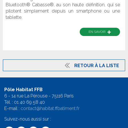
Bluetooth® Cabasse®, au son haute définition, qui se
pilotent simplement depuis un smartphone ou une
tablette.
+
EN SAVOIR
RETOUR À LA LISTE
Pôle Habitat FFB
6 - 14 rue La Pérouse - 75116 Paris
Tél. :
01 40 69 58 4
0
E-mail :
contact@habitat.ffbatiment.fr
Suivez-nous aussi sur :