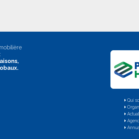
mobilière
:
aisons,
lobaux.
Qui s
Organ
Actual
Agen
Annua