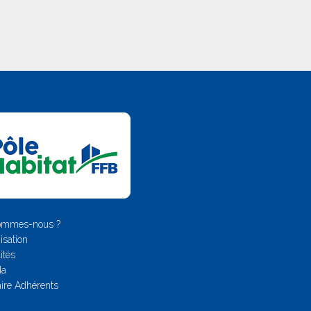
ommes-nous ?
isation
ités
da
ire Adhérents