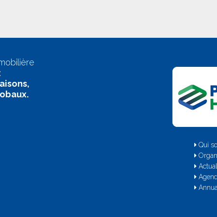
mobilière
:
aisons,
lobaux.
Qui s
Organ
Actual
Agen
Annua