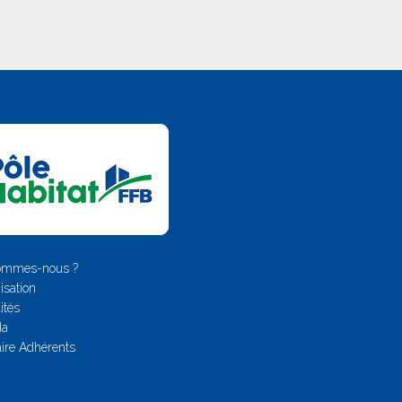
ommes-nous ?
isation
ités
da
ire Adhérents