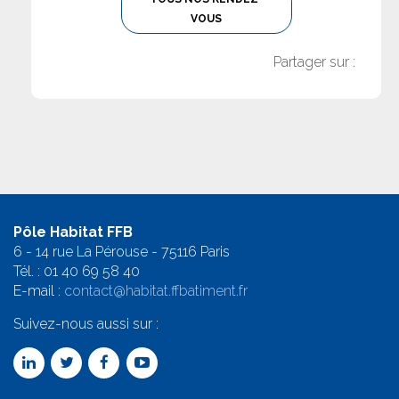
VOUS
Partager sur :
Pôle Habitat FFB
6 - 14 rue La Pérouse - 75116 Paris
Tél. :
01 40 69 58 4
0
E-mail :
contact@habitat.ffbatiment.fr
Suivez-nous aussi sur :