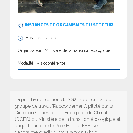
INSTANCES ET ORGANISMES DU SECTEUR
Horaires : 14h00
Organisateur : Ministère de la transition écologique
Modalité : Visioconférence
La prochaine réunion du SG2 "Procédures" du
groupe de travail "Raccordement", piloté par la
Direction Générale de l'Énergie et du Climat
(DGEC) du Ministère de la transition écologique et
auquel participe le Pôle Habitat FFB, se
tiendra mercredi 30 mars 2022 à 14h00.