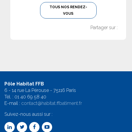
TOUS NOS RENDEZ-
VOUS
Partager sur :
Pôle Habitat FFB
6 - 14 rue La Pérouse - 75116 Paris
Tél. :
01 40 69 58 4
0
E-mail :
contact@habitat.ffbatiment.fr
Suivez-nous aussi sur :