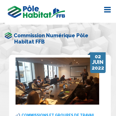
Commission Numérique Pôle
Habitat FFB
02
JUIN
2022
COMMISSIONS ET GROUPES DE TRAVAIL