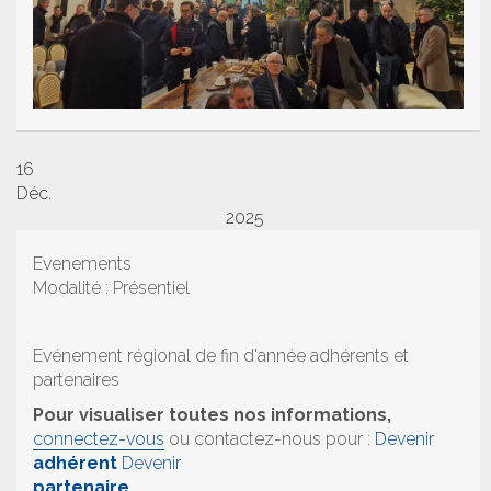
16
Déc.
2025
Evenements
Modalité : Présentiel
Evénement régional de fin d'année adhérents et
partenaires
Pour visualiser toutes nos informations,
connectez-vous
ou contactez-nous pour :
Devenir
adhérent
Devenir
partenaire