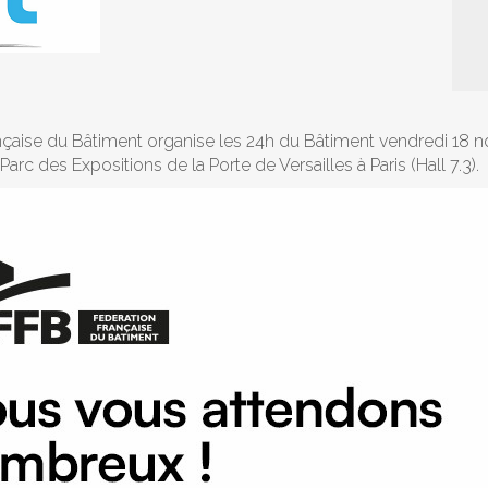
nçaise du Bâtiment organise les 24h du Bâtiment vendredi 18
Parc des Expositions de la Porte de Versailles à Paris (Hall 7.3).