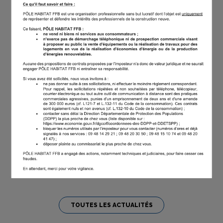
Logement : Agir maintenant, ensemble
et durablement pour la Relance
À l’occasion de sa Convention Nationale, le Pôle Habitat FFB
a de nouveau appelé à accélérer la reprise du logement.
Car si le plan Relance Logement présenté en janvier dernier
par le gouvernement va dans le bon sens, le constat reste
clair : la crise est profonde et ses conséquences demeurent
lourdes pour les ménages comme pour l’ensemble des
acteurs de la filière. La reprise attendue pourrait en outre...
TOUTES LES ACTUALITÉS