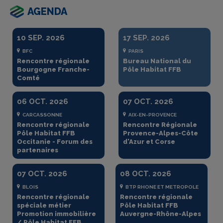
AGENDA
10
SEP.
2026
17
SEP.
2026
BFC
PARIS
Rencontre régionale
Bureau National du
Bourgogne Franche-
Pôle Habitat FFB
Comté
06
OCT.
2026
07
OCT.
2026
CARCASSONNE
AIX-EN-PROVENCE
Rencontre régionale
Rencontre Régionale
Pôle Habitat FFB
Provence-Alpes-Côte
Occitanie - Forum des
d'Azur et Corse
partenaires
07
OCT.
2026
08
OCT.
2026
BLOIS
BTP RHONE ET METROPOLE
Rencontre régionale
Rencontre régionale
spéciale métier
Pôle Habitat FFB
Promotion immobilière
Auvergne-Rhône-Alpes
/ Pôle Habitat FFB