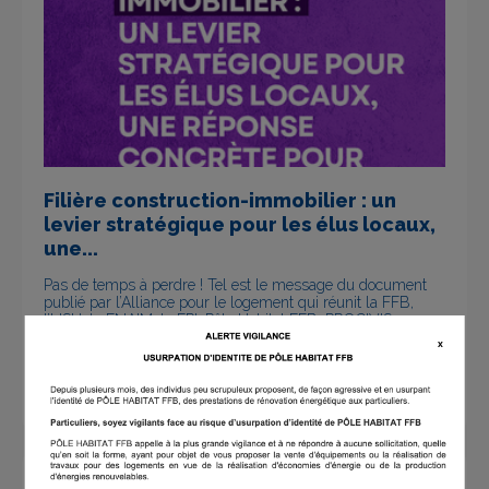
Filière construction-immobilier : un
levier stratégique pour les élus locaux,
une...
Pas de temps à perdre ! Tel est le message du document
publié par l’Alliance pour le logement qui réunit la FFB,
l’USH, la FNAIM, la FPI, Pôle Habitat FFB, PROCIVIS,
l'UNIS, l’UNNE, l’UNSFA et l’UNTEC. Alors que les
x
exécutifs municipaux sont désormais installés, les
présidents des dix organisations ont souhaité s’adresser
collectivement à l’ensemble des élus locaux pour...